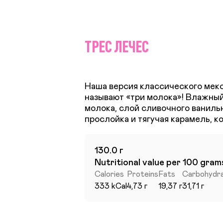
ТРЕС ЛЕЧЕС
Наша версия классического мекс
называют «три молока»! Влажный
молока, слой сливочного ваниль
130.0 г
Nutritional value per 100 gram
Calories
Proteins
Fats
Carbohydr
333 kCal
4,73 г
19,37 г
31,71 г