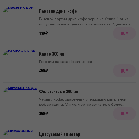
Пакетик дрип-кофе
В новой партии дрип-кофе зерна из Кении. Чашка
получается насыщенная и с кислинкой. Идеально,
чтобы проснуться!
BUY
130 ₽
Какао 300 мл
Готовим на какао bean-to-bar
BUY
450 ₽
Фильтр-кофе 300 мл
Черный кофе, сваренный с помощью капельной
кофемашины. Мягче, чем американо, с более
сочным вкусом и легкой кислинкой. Каждый раз
BUY
350 ₽
завариваем что-то новое, чтобы радовать вас!
Цитрусовый лимонад