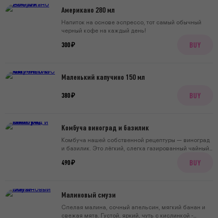
Американо 280 мл
Напиток на основе эспрессо, тот самый обычный
черный кофе на каждый день!
BUY
300 ₽
Маленький капучино 150 мл
BUY
380 ₽
Комбуча виноград и базилик
Комбуча нашей собственной рецептуры — виноград
и базилик. Это лёгкий, слегка газированный чайный
напиток без алкоголя — освежает и отлично идёт как
BUY
490 ₽
альтернатива соку или лимонаду. Сладость красного
винограда уравновешена свежей травяной нотой
базилика. Делаем её вместе с Карибу Комбуча,
ребятами, которые с 2016 года варят натуральные
Малиновый смузи
ферментированные напитки.
Спелая малина, сочный апельсин, мягкий банан и
свежая мята. Густой, яркий, чуть с кислинкой -