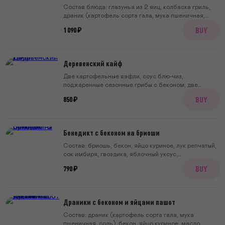
Состав блюда: глазунья из 2 яиц, колбаска гриль,
драник (картофель сорта гала, мука пшеничная,
соль), лук, морковь, томатная паста, фасоль
BUY
1 090 ₽
красная, тмин, соль, сахар, корица, соус шрирача,
кориандр, жареные шампиньоны, томаты, бекон,
дижонская горчица.
Деревенский кайф
Две картофельные вафли, соус блю-чиз,
поджаренные сезонные грибы с беконом, две
глазуньи, подаем с криспи луком и укропом.
BUY
850 ₽
Бенедикт с беконом на бриоши
Состав: бриошь, бекон, яйцо куриное, лук репчатый,
сок имбиря, гвоздика, яблочный уксус,
апельсиновый сок, сахар, соль, чеснок, горчица
BUY
790 ₽
дижонская, масло сливочное, яичный желток,
лимонный сок, черный перец.
Драники с беконом и яйцами пашот
Состав: драник (картофель сорта гала, мука
пшеничная, соль), бекон, яйцо куриное, масло