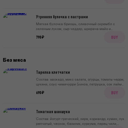
Утренняя булочка с пастрами
Мягкая булочка бриошь, сливочный скрембл с
зеленым луком, сыр чеддер, шрирача майо и
пастрами из говядины
BUY
790 ₽
Без мяса
Тарелка клетчатки
Состав: авокадо, микс салата, огурцы, томаты черри,
цукини, соус чимичурри (кинза, петрушка, сок лайма,
масло оливковое, соль, мята), тыквенные семечки
BUY
690 ₽
кимчи (семечки тыквенные очищенные, соль, сахар,
соус кимчи), маринованный лук, яйцо куриное.
Томатная шакшука
Состав: йогурт греческий, зира, кориандр, кумин, лук
репчатый, чеснок, базилик, куркума, перец чили,