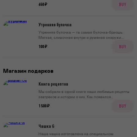
для домашних тостов с лососем и английского
BUY
650 ₽
завтрака.
Утренняя булочка
Утренняя булочка — та самая булочка-бриошь.
Мягкая, сливочная внутри и румяная снаружи.
Удобно взять с собой просто так или приготовить
BUY
100 ₽
закрытый сэндвич.
Магазин подарков
Книга рецептов
Мы собрали в одной книге наши любимые рецепты
завтраков и истории о них. Как появился
конструктор? В чем секрет хороших драников? Как
BUY
1 500 ₽
мы придумали спешл-завтраки? Почему пирожок в
самолете может заслужить отдельный спешл? Мы
мечтаем, что наша книга займет значимое место на
вашей кухонной полке. И когда будет не хватать
Чашка G
вдохновения, вы её пролистаете, выберете
подходящий завтрак, начнёте готовить, а пока
Наша чашка изготовлена на специальном