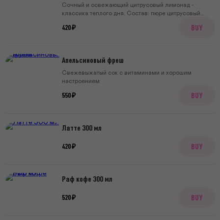
Сочный и освежающий цитрусовый лимонад -
классика теплого дня. Состав: пюре цитрусовый
микс, сахар, лимонная кислота, содовая, лайм
BUY
420 ₽
Апельсиновый фреш
Свежевыжатый сок с витаминами и хорошим
настроением
BUY
550 ₽
Латте 300 мл
BUY
420 ₽
Раф кофе 300 мл
BUY
520 ₽