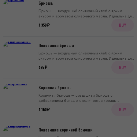
Бриошь
Бриошь — воздушный сливочный хлеб с ярким
вкусом и ароматом сливочного масла. Идеальна для
утренних френч-тостов и тостов с авокадо.
BUY
1 350 ₽
Половинка бриоши
Бриошь — воздушный сливочный хлеб с ярким
вкусом и ароматом сливочного масла. Идеальна для
утренних френч-тостов и тостов с авокадо.
BUY
675 ₽
Коричная бриошь
Коричная бриошь — воздушная бриошь с
добавлением большого количества корицы.
Рекомендуем обжаривать на растопленном
BUY
1 150 ₽
сливочном масле, предварительно посыпав кусочек
хлеба сахаром.
Половинка коричной бриоши