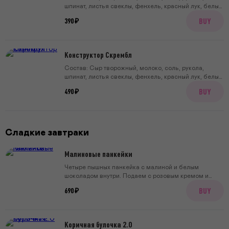
шпинат, листья свеклы, фенхель, красный лук, белый
бальзамический уксус, соль, сахар, тост тартин, 2
BUY
390 ₽
яйца, уксус, перец.
Конструктор Скрембл
Состав: Сыр творожный, молоко, соль, рукола,
шпинат, листья свеклы, фенхель, красный лук, белый
бальзамический уксус, сахар, тост тартин, 3 яйца,
BUY
490 ₽
сливочное масло.
Сладкие завтраки
Малиновые панкейки
Четыре пышных панкейка с малиной и белым
шоколадом внутри. Подаем с розовым кремом и
дробленой фисташкой
BUY
690 ₽
Коричная булочка 2.0