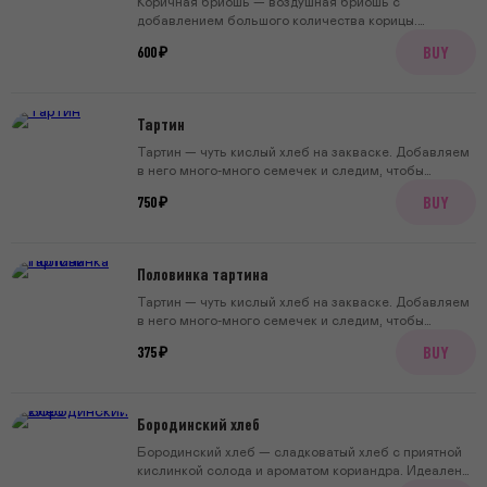
Коричная бриошь — воздушная бриошь с
добавлением большого количества корицы.
Рекомендуем обжаривать на растопленном
BUY
600 ₽
сливочном масле, предварительно посыпав кусочек
хлеба сахаром.
Тартин
Тартин — чуть кислый хлеб на закваске. Добавляем
в него много-много семечек и следим, чтобы
корочка была всегда плотной, хрустящей, а
BUY
750 ₽
серединка мягкой, влажной и пористой.
Половинка тартина
Тартин — чуть кислый хлеб на закваске. Добавляем
в него много-много семечек и следим, чтобы
корочка была всегда плотной, хрустящей, а
BUY
375 ₽
серединка мягкой, влажной и пористой.
Бородинский хлеб
Бородинский хлеб — сладковатый хлеб с приятной
кислинкой солода и ароматом кориандра. Идеален