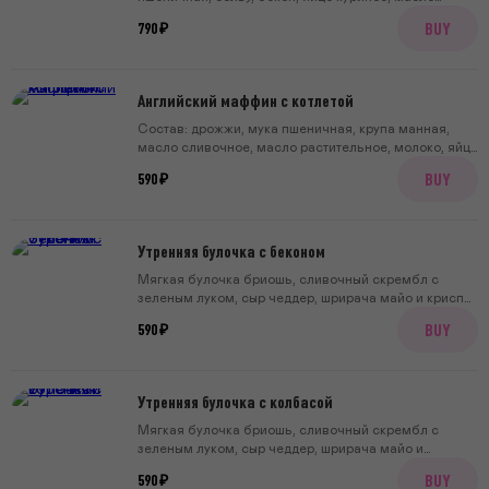
сливочное, зеленый лук, майонез, соус шрирача,
BUY
790 ₽
сахар, сыр чеддер.
Английский маффин с котлетой
Состав: дрожжи, мука пшеничная, крупа манная,
масло сливочное, масло растительное, молоко, яйцо
куриное, соль, сахар, майонез, соус шрирача, фарш
BUY
590 ₽
говяжий, томаты, глазунья, сыр чеддер, перец
черный.
Утренняя булочка с беконом
Мягкая булочка бриошь, сливочный скрембл с
зеленым луком, сыр чеддер, шрирача майо и криспи
бекон
BUY
590 ₽
Утренняя булочка с колбасой
Мягкая булочка бриошь, сливочный скрембл с
зеленым луком, сыр чеддер, шрирача майо и
докторская колбаса
BUY
590 ₽