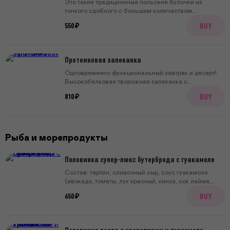
Это такие традиционные польские булочки из
молочный шоколад, соль. Только понятные
тонкого сдобного с большим количеством
ингредиенты и никакой магии, кроме кулинарной.
черничной начинки и хрустящей крошкой сверху
BUY
550 ₽
Протеиновая запеканка
Одновременно функциональный завтрак и десерт!
Высокобелковая творожная запеканка с
добавлением протеина, розовая сметана с лаймом и
BUY
810 ₽
греческий йогурт. Подаем со свежей и
сублимированной клубникой. Добавляем ложку
оливкового масла — по желанию!
Рыба и морепродукты
Половинка супер-люкс бутерброда с гуакамоле
Состав: тартин, сливочный сыр, соус гуакамоле
(авокадо, томаты, лук красный, кинза, сок лайма,
масло оливковое, соль, сахар; 30 г), лосось, яйцо
BUY
650 ₽
куриное, перец черный, зелень.
Половинка тоста с креветками и гуакомоле