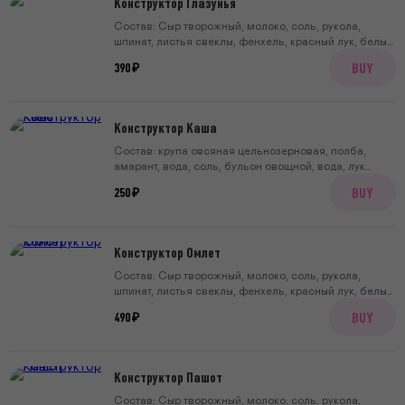
Конструктор Глазунья
Состав: Сыр творожный, молоко, соль, рукола,
шпинат, листья свеклы, фенхель, красный лук, белый
бальзамический уксус, соль, сахар,тост тартин, 2
BUY
390 ₽
яйца, масло растительное, соль, перец.
Конструктор Каша
Состав: крупа овсяная цельнозерновая, полба,
амарант, вода, соль, бульон овощной, вода, лук
репчатый, морковь, петрушка, лавровый лист, перец.
BUY
250 ₽
Конструктор Омлет
Состав: Сыр творожный, молоко, соль, рукола,
шпинат, листья свеклы, фенхель, красный лук, белый
бальзамический уксус, сахар, тост тартин, 3 яйца,
BUY
490 ₽
сливки, сливочное масло.
Конструктор Пашот
Состав: Сыр творожный, молоко, соль, рукола,