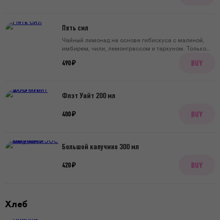
Пять сил
Чайный лимонад на основе гибискуса с малиной,
имбирем, чили, лемонграссом и тархуном. Только
польза и бодрость без кофеина!
BUY
490 ₽
Флэт Уайт 200 мл
BUY
400 ₽
Большой капучино 300 мл
BUY
420 ₽
Хлеб