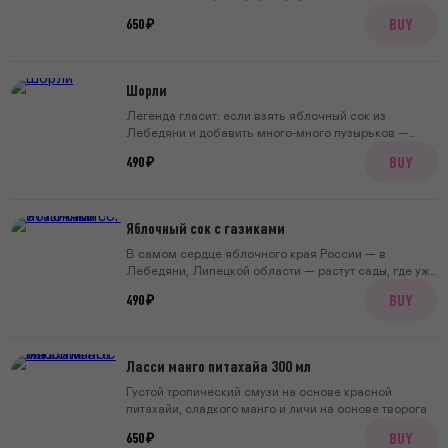
идеальный старт дня
BUY
650 ₽
Шорли
Легенда гласит: если взять яблочный сок из
Лебедяни и добавить много-много пузырьков —
получится Шорли. Нежный, почти медовый вкус
BUY
490 ₽
спелого яблока с игристой лёгкостью — то, что пьют
на пикниках и вечерах с друзьями.
Яблочный сок с газиками
В самом сердце яблочного края России — в
Лебедяни, Липецкой области — растут сады, где уже
больше десяти лет выращивают яблоки сорта
BUY
490 ₽
Хонейкрисп. Мы взяли их сок прямого отжима,
добавили деликатные пузырьки — и получился
лимонад, в котором слышен настоящий вкус сада:
свежий, с лёгкой кислинкой, без единой капли
Ласси манго питахайа 300 мл
сахара. В каждой банке — сок четырёх яблок.
Густой тропический смузи на основе красной
питахайи, сладкого манго и личи на основе творога
BUY
650 ₽