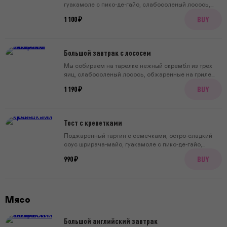
гуакамоле с пико-де-гайо, слабосоленый лосось,
два яйца пашот
BUY
1 100 ₽
Большой завтрак с лососем
Мы собираем на тарелке нежный скрембл из трех
яиц, слабосоленый лосось, обжаренные на гриле
томаты черри, зеленый крем-чиз и английский
BUY
1 190 ₽
маффин. Все по отдельности или вместе на булочке
— решать вам!
Тост с креветками
Поджаренный тартин с семечками, остро-сладкий
соус шрирача-майо, гуакамоле с пико-де-гайо,
жареные креветки, два яйца пашот и вяленые томаты
BUY
990 ₽
Мясо
Большой английский завтрак