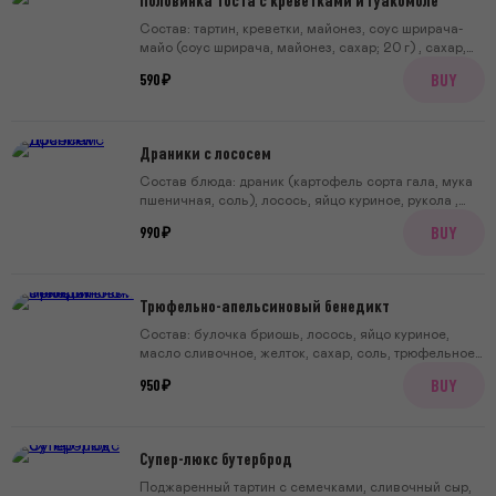
Состав: тартин, креветки, майонез, соус шрирача-
майо (соус шрирача, майонез, сахар; 20 г) , сахар,
соус гуакамоле (авокадо, томаты, лук красный,
BUY
590 ₽
кинза, сок лайма, масло оливковое, соль, сахар; 30
г), лайм, вяленые томаты, яйцо куриное, черный
перец.
Драники с лососем
Состав блюда: драник (картофель сорта гала, мука
пшеничная, соль), лосось, яйцо куриное, рукола ,
шпинат , лист свеклы, фенхель, красный лук, белый
BUY
990 ₽
бальзамический уксус, сахар, укроп, огурцы-
корнишоны, каперсы, перец черный молотый,
малосольные огурцы, сметана.
Трюфельно-апельсиновый бенедикт
Состав: булочка бриошь, лосось, яйцо куриное,
масло сливочное, желток, сахар, соль, трюфельное
масло, черный перец, апельсиновая цедра.
BUY
950 ₽
Супер-люкс бутерброд
Поджаренный тартин с семечками, сливочный сыр,