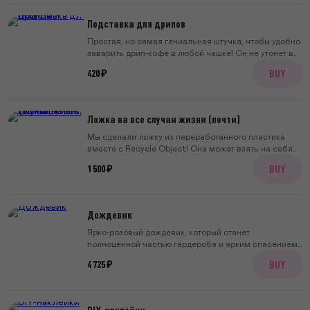
Подставка для дрипов
Простая, но самая гениальная штучка, чтобы удобно
заварить дрип-кофе в любой чашке! Он не утонет в
кофе, если чашка низкая и не соскользнет внутрь,
BUY
420 ₽
если широкая.
Ложка на все случаи жизни (почти)
Мы сделали ложку из переработанного пластика
вместе с Recycle Object! Она может взять на себя
роль брелка на сумочке, ключах или стать
BUY
1 500 ₽
украшением. Но главное — в любой ситуации будет с
вами
Дождевик
Ярко-розовый дождевик, который станет
полноценной частью гардероба и ярким спасением
от дождей. Дождевики из плотной
BUY
4 725 ₽
водоотталкивающей розовой ткани с удобным
шнурком в капюшоне, чтобы капли не проникали
внутрь. А ещё — два больших кармана для самых
важных вещей. Дождевик подойдёт для любой
DIY-наклейки