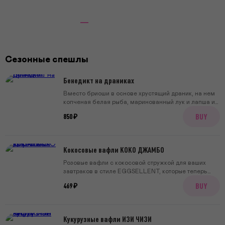
Доставка завтраков Eggsellent
Сезонные спешлы
Бенедикт на драниках
Вместо бриоши в основе хрустящий драник, на нем
копченая белая рыба, маринованный лук и лапша из
малосольного огурца. А сверху голландез с укропом,
BUY
850 ₽
который мы сделали на сметанной основе.
Кокосовые вафли КОКО ДЖАМБО
Розовые вафли с кокосовой стружкой для ваших
завтраков в стиле EGGSELLENT, которые теперь
можно приготовить дома! В коробке две
BUY
469 ₽
замороженные вафли без глютена, лактозы и
искусственных красителей, идеально как основа для
десерта на завтрак или лёгкого дневного блюда
Кукурузные вафли ИЗИ ЧИЗИ