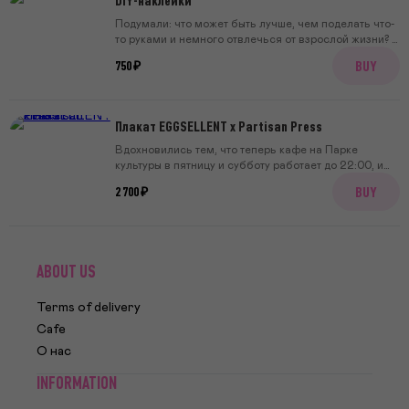
дождливой погоды — мы проверяли! ONE SIZE
Подумали: что может быть лучше, чем поделать что-
то руками и немного отвлечься от взрослой жизни? И
сделали DIY-стикеры с нашим кафе в Петербурге!
BUY
750 ₽
Плакат EGGSELLENT x Partisan Press
Вдохновились тем, что теперь кафе на Парке
культуры в пятницу и субботу работает до 22:00, и
если вам вдруг захотелось завтрак вечером в
BUY
2 700 ₽
пятницу — его даже не надо откладывать на утро
ABOUT US
Terms of delivery
Cafe
О нас
INFORMATION