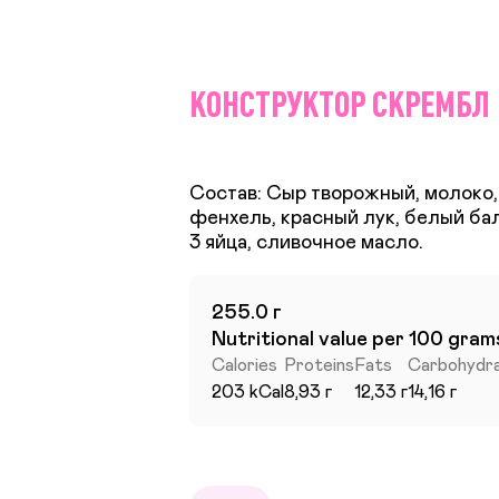
КОНСТРУКТОР СКРЕМБЛ
Состав: Сыр творожный, молоко, 
фенхель, красный лук, белый бал
255.0 г
Nutritional value per 100 gram
Calories
Proteins
Fats
Carbohydr
203 kCal
8,93 г
12,33 г
14,16 г