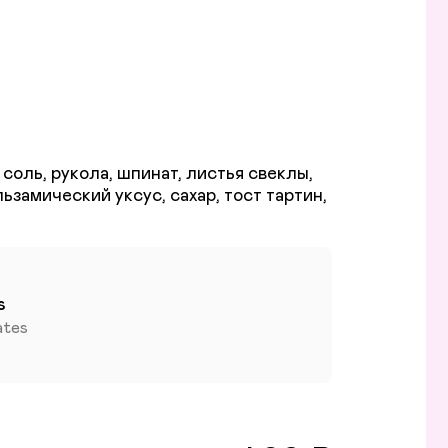
соль, рукола, шпинат, листья свеклы,
ьзамический уксус, сахар, тост тартин,
s
ates