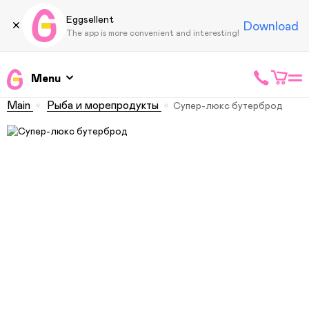
Eggsellent
Download
The app is more convenient and interesting!
Menu
Main
Рыба и морепродукты
Супер-люкс бутерброд