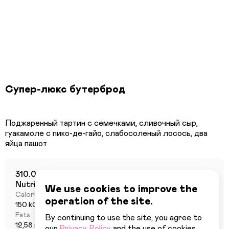
Супер-люкс бутерброд
Поджаренный тартин с семечками, сливочный сыр,
гуакамоле с пико-де-гайо, слабосоленый лосось, два
310.0 г
Nutritional value per 100 grams
We use cookies to improve the
Calories
Proteins
operation of the site.
150 kCal
7,65 г
Fats
Carbohydrates
By continuing to use the site, you agree to
12,58 г
1,66 г
our
Privacy Policy
and the use of cookies.