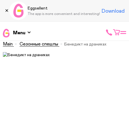
Eggsellent
Download
The app is more convenient and interesting!
Menu
Main
Сезонные спешлы
Бенедикт на драниках