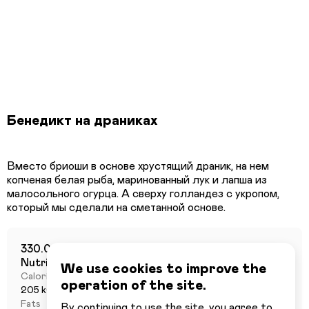
Бенедикт на драниках
Вместо бриоши в основе хрустящий драник, на нем
копченая белая рыба, маринованный лук и лапша из
малосольного огурца. А сверху голландез с укропом,
330.0 г
Nutritional value per 100 grams
We use cookies to improve the
Calories
Proteins
operation of the site.
205 kCal
11,58 г
Fats
Carbohydrates
By continuing to use the site, you agree to