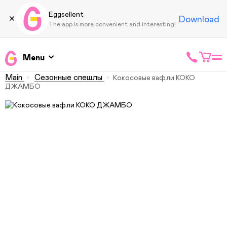
Eggsellent
Download
The app is more convenient and interesting!
Menu
Main
Сезонные спешлы
Кокосовые вафли КОКО
ДЖАМБО